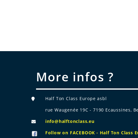
More infos ?
Half Ton Class Europe asbl
rue Waugenée 19C - 7190 Ecaussines, B
info@halftonclass.eu
Follow on FACEBOOK - Half Ton Class 